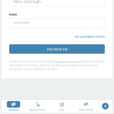
Hasło
nie pamiętam hasła
ZALOGUJ SIĘ
Zalogowanie oznacza akceptację
Regulaminu serwisu
Wykop.pl w jego
aktualnym brzmieniu. Jeśli nie akceptujesz Regulaminu w całości,
prosimy o niekorzystanie z serwisu.
Główna
Wykopalisko
Hity
Mikroblog