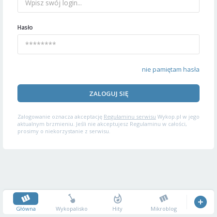
Hasło
nie pamiętam hasła
ZALOGUJ SIĘ
Zalogowanie oznacza akceptację
Regulaminu serwisu
Wykop.pl w jego
aktualnym brzmieniu. Jeśli nie akceptujesz Regulaminu w całości,
prosimy o niekorzystanie z serwisu.
Główna
Wykopalisko
Hity
Mikroblog