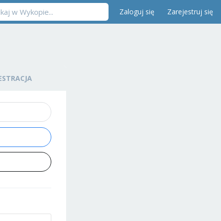
Zaloguj się
Zarejestruj się
ESTRACJA