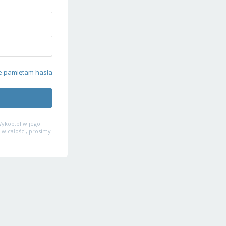
e pamiętam hasła
ykop.pl w jego
 w całości, prosimy