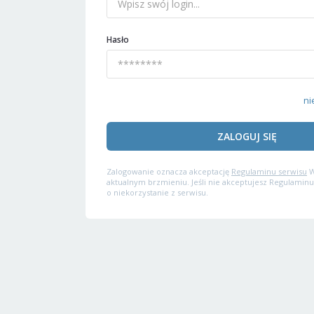
Hasło
ni
ZALOGUJ SIĘ
Zalogowanie oznacza akceptację
Regulaminu serwisu
W
aktualnym brzmieniu. Jeśli nie akceptujesz Regulaminu
o niekorzystanie z serwisu.