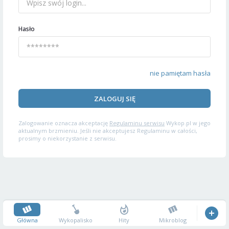
Hasło
nie pamiętam hasła
ZALOGUJ SIĘ
Zalogowanie oznacza akceptację
Regulaminu serwisu
Wykop.pl w jego
aktualnym brzmieniu. Jeśli nie akceptujesz Regulaminu w całości,
prosimy o niekorzystanie z serwisu.
Główna
Wykopalisko
Hity
Mikroblog