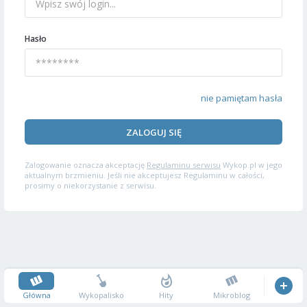
Hasło
nie pamiętam hasła
ZALOGUJ SIĘ
Zalogowanie oznacza akceptację
Regulaminu serwisu
Wykop.pl w jego
aktualnym brzmieniu. Jeśli nie akceptujesz Regulaminu w całości,
prosimy o niekorzystanie z serwisu.
Główna
Wykopalisko
Hity
Mikroblog