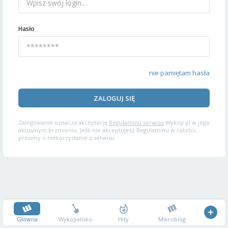
Hasło
nie pamiętam hasła
ZALOGUJ SIĘ
Zalogowanie oznacza akceptację
Regulaminu serwisu
Wykop.pl w jego
aktualnym brzmieniu. Jeśli nie akceptujesz Regulaminu w całości,
prosimy o niekorzystanie z serwisu.
Główna
Wykopalisko
Hity
Mikroblog