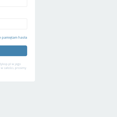
e pamiętam hasła
ykop.pl w jego
 w całości, prosimy