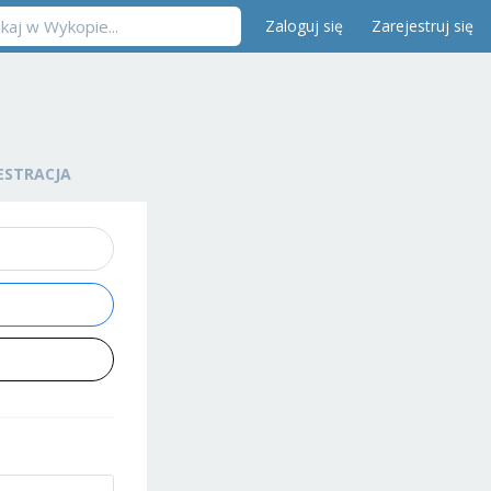
Zaloguj się
Zarejestruj się
ESTRACJA