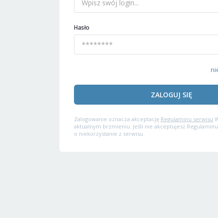
Hasło
ni
ZALOGUJ SIĘ
Zalogowanie oznacza akceptację
Regulaminu serwisu
W
aktualnym brzmieniu. Jeśli nie akceptujesz Regulaminu
o niekorzystanie z serwisu.