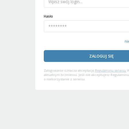
Hasło
ni
ZALOGUJ SIĘ
Zalogowanie oznacza akceptację
Regulaminu serwisu
W
aktualnym brzmieniu. Jeśli nie akceptujesz Regulaminu
o niekorzystanie z serwisu.