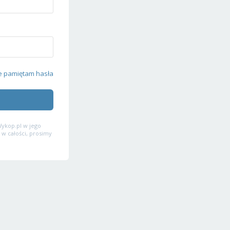
e pamiętam hasła
ykop.pl w jego
 w całości, prosimy