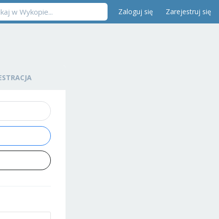
Zaloguj się
Zarejestruj się
ESTRACJA