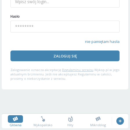
Hasło
nie pamiętam hasła
ZALOGUJ SIĘ
Zalogowanie oznacza akceptację
Regulaminu serwisu
Wykop.pl w jego
aktualnym brzmieniu. Jeśli nie akceptujesz Regulaminu w całości,
prosimy o niekorzystanie z serwisu.
Główna
Wykopalisko
Hity
Mikroblog