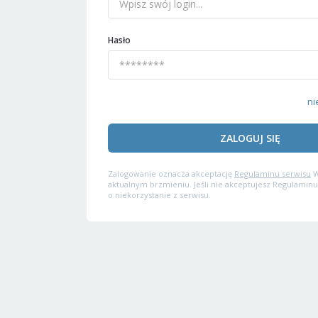
Hasło
ni
ZALOGUJ SIĘ
Zalogowanie oznacza akceptację
Regulaminu serwisu
W
aktualnym brzmieniu. Jeśli nie akceptujesz Regulaminu
o niekorzystanie z serwisu.