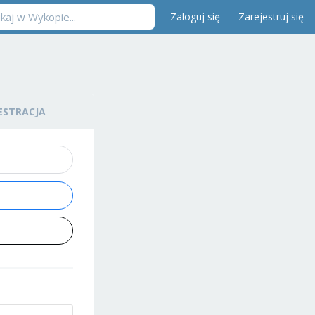
Zaloguj się
Zarejestruj się
ESTRACJA