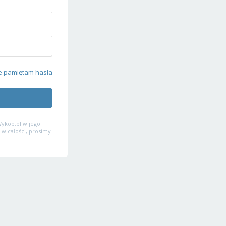
e pamiętam hasła
ykop.pl w jego
 w całości, prosimy