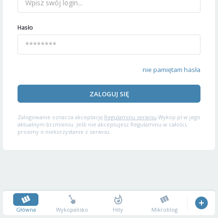
Hasło
nie pamiętam hasła
ZALOGUJ SIĘ
Zalogowanie oznacza akceptację
Regulaminu serwisu
Wykop.pl w jego
aktualnym brzmieniu. Jeśli nie akceptujesz Regulaminu w całości,
prosimy o niekorzystanie z serwisu.
Główna
Wykopalisko
Hity
Mikroblog