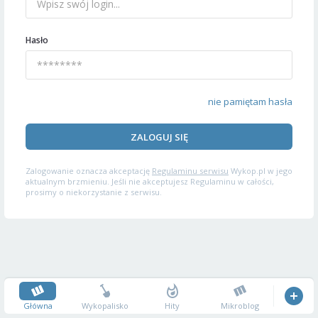
Hasło
nie pamiętam hasła
ZALOGUJ SIĘ
Zalogowanie oznacza akceptację
Regulaminu serwisu
Wykop.pl w jego
aktualnym brzmieniu. Jeśli nie akceptujesz Regulaminu w całości,
prosimy o niekorzystanie z serwisu.
Główna
Wykopalisko
Hity
Mikroblog