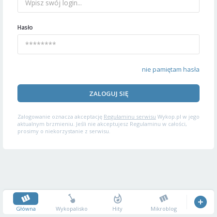
Hasło
nie pamiętam hasła
ZALOGUJ SIĘ
Zalogowanie oznacza akceptację
Regulaminu serwisu
Wykop.pl w jego
aktualnym brzmieniu. Jeśli nie akceptujesz Regulaminu w całości,
prosimy o niekorzystanie z serwisu.
Główna
Wykopalisko
Hity
Mikroblog