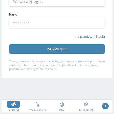
Hasło
nie pamiętam hasła
ZALOGUJ SIĘ
Zalogowanie oznacza akceptację
Regulaminu serwisu
Wykop.pl w jego
aktualnym brzmieniu. Jeśli nie akceptujesz Regulaminu w całości,
prosimy o niekorzystanie z serwisu.
Główna
Wykopalisko
Hity
Mikroblog