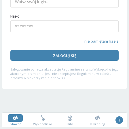
Hasło
nie pamiętam hasła
ZALOGUJ SIĘ
Zalogowanie oznacza akceptację
Regulaminu serwisu
Wykop.pl w jego
aktualnym brzmieniu. Jeśli nie akceptujesz Regulaminu w całości,
prosimy o niekorzystanie z serwisu.
Główna
Wykopalisko
Hity
Mikroblog