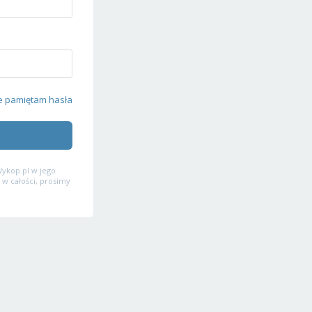
e pamiętam hasła
ykop.pl w jego
 w całości, prosimy