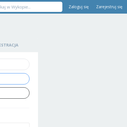
Zaloguj się
Zarejestruj się
ESTRACJA