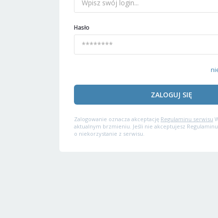
Hasło
ni
ZALOGUJ SIĘ
Zalogowanie oznacza akceptację
Regulaminu serwisu
W
aktualnym brzmieniu. Jeśli nie akceptujesz Regulaminu
o niekorzystanie z serwisu.