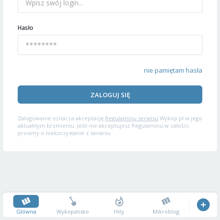
Hasło
nie pamiętam hasła
ZALOGUJ SIĘ
Zalogowanie oznacza akceptację
Regulaminu serwisu
Wykop.pl w jego
aktualnym brzmieniu. Jeśli nie akceptujesz Regulaminu w całości,
prosimy o niekorzystanie z serwisu.
Główna
Wykopalisko
Hity
Mikroblog