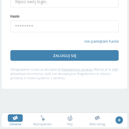
Hasło
nie pamiętam hasła
ZALOGUJ SIĘ
Zalogowanie oznacza akceptację
Regulaminu serwisu
Wykop.pl w jego
aktualnym brzmieniu. Jeśli nie akceptujesz Regulaminu w całości,
prosimy o niekorzystanie z serwisu.
Główna
Wykopalisko
Hity
Mikroblog