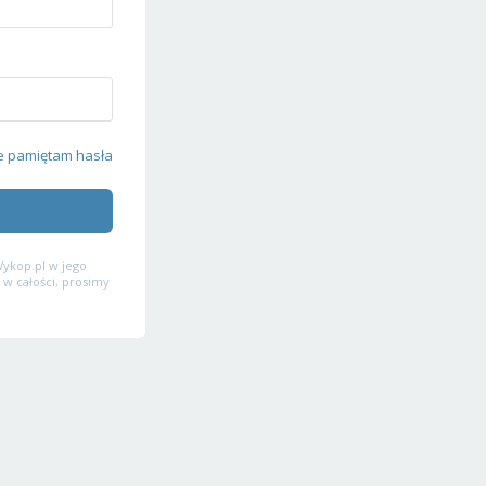
e pamiętam hasła
ykop.pl w jego
 w całości, prosimy