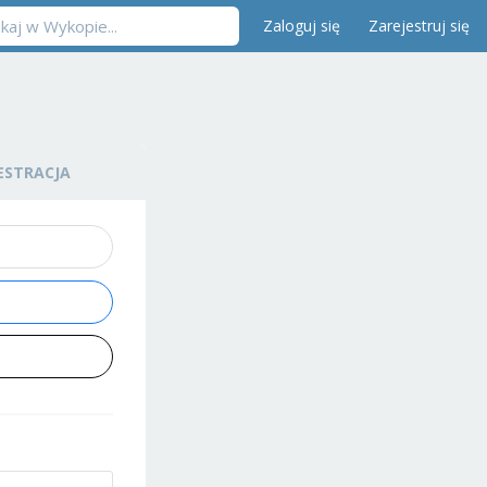
Zaloguj się
Zarejestruj się
ESTRACJA