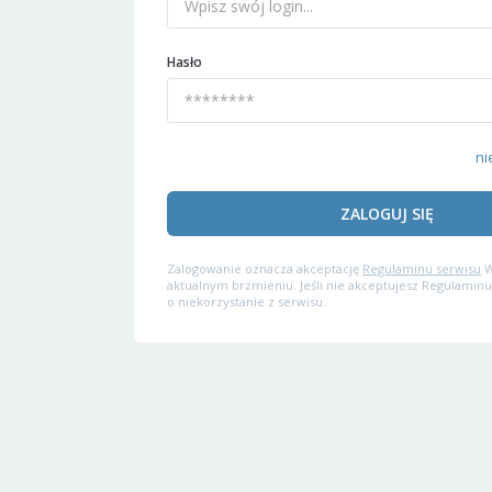
Hasło
ni
ZALOGUJ SIĘ
Zalogowanie oznacza akceptację
Regulaminu serwisu
W
aktualnym brzmieniu. Jeśli nie akceptujesz Regulaminu
o niekorzystanie z serwisu.