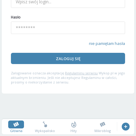
Hasło
nie pamiętam hasła
ZALOGUJ SIĘ
Zalogowanie oznacza akceptację
Regulaminu serwisu
Wykop.pl w jego
aktualnym brzmieniu. Jeśli nie akceptujesz Regulaminu w całości,
prosimy o niekorzystanie z serwisu.
Główna
Wykopalisko
Hity
Mikroblog