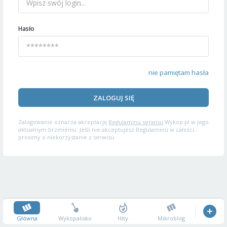
Hasło
nie pamiętam hasła
ZALOGUJ SIĘ
Zalogowanie oznacza akceptację
Regulaminu serwisu
Wykop.pl w jego
aktualnym brzmieniu. Jeśli nie akceptujesz Regulaminu w całości,
prosimy o niekorzystanie z serwisu.
Główna
Wykopalisko
Hity
Mikroblog