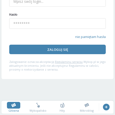
Hasło
nie pamiętam hasła
ZALOGUJ SIĘ
Zalogowanie oznacza akceptację
Regulaminu serwisu
Wykop.pl w jego
aktualnym brzmieniu. Jeśli nie akceptujesz Regulaminu w całości,
prosimy o niekorzystanie z serwisu.
Główna
Wykopalisko
Hity
Mikroblog