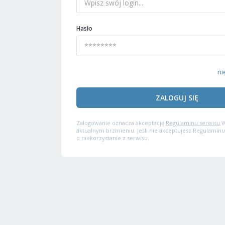
Hasło
ni
ZALOGUJ SIĘ
Zalogowanie oznacza akceptację
Regulaminu serwisu
W
aktualnym brzmieniu. Jeśli nie akceptujesz Regulaminu
o niekorzystanie z serwisu.