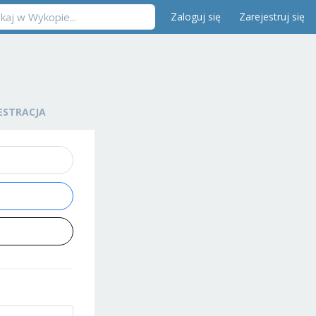
Zaloguj się
Zarejestruj się
ESTRACJA