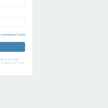
e pamiętam hasła
ykop.pl w jego
 w całości, prosimy