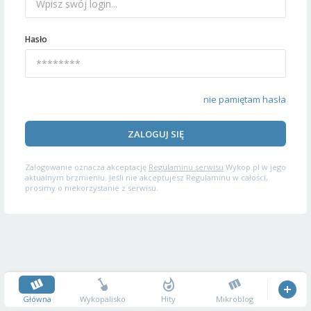
Hasło
nie pamiętam hasła
ZALOGUJ SIĘ
Zalogowanie oznacza akceptację
Regulaminu serwisu
Wykop.pl w jego
aktualnym brzmieniu. Jeśli nie akceptujesz Regulaminu w całości,
prosimy o niekorzystanie z serwisu.
Główna
Wykopalisko
Hity
Mikroblog