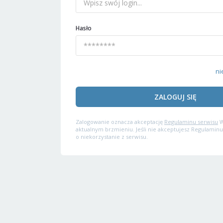
Hasło
ni
ZALOGUJ SIĘ
Zalogowanie oznacza akceptację
Regulaminu serwisu
W
aktualnym brzmieniu. Jeśli nie akceptujesz Regulaminu
o niekorzystanie z serwisu.