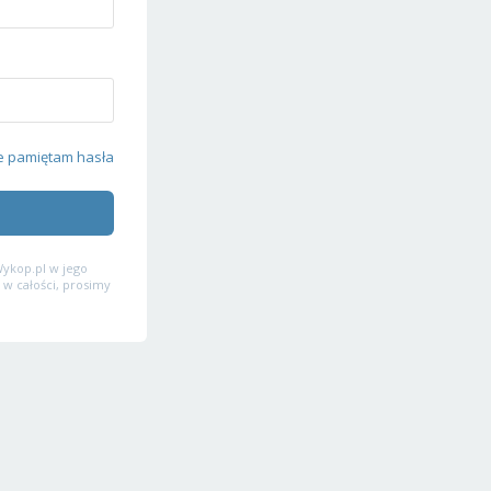
e pamiętam hasła
ykop.pl w jego
 w całości, prosimy