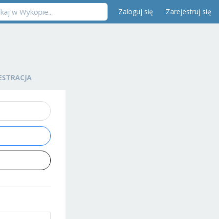
Zaloguj się
Zarejestruj się
ESTRACJA