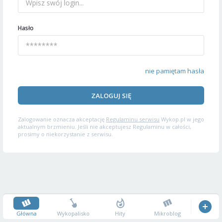
Hasło
nie pamiętam hasła
ZALOGUJ SIĘ
Zalogowanie oznacza akceptację
Regulaminu serwisu
Wykop.pl w jego
aktualnym brzmieniu. Jeśli nie akceptujesz Regulaminu w całości,
prosimy o niekorzystanie z serwisu.
Główna
Wykopalisko
Hity
Mikroblog