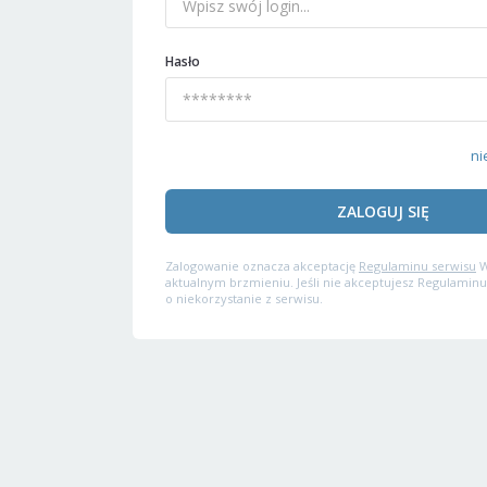
Hasło
ni
ZALOGUJ SIĘ
Zalogowanie oznacza akceptację
Regulaminu serwisu
W
aktualnym brzmieniu. Jeśli nie akceptujesz Regulaminu
o niekorzystanie z serwisu.