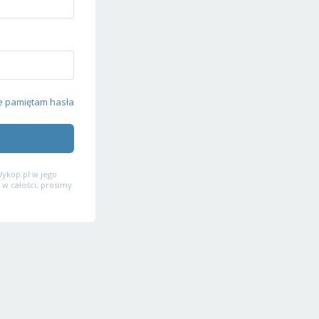
e pamiętam hasła
ykop.pl w jego
 w całości, prosimy