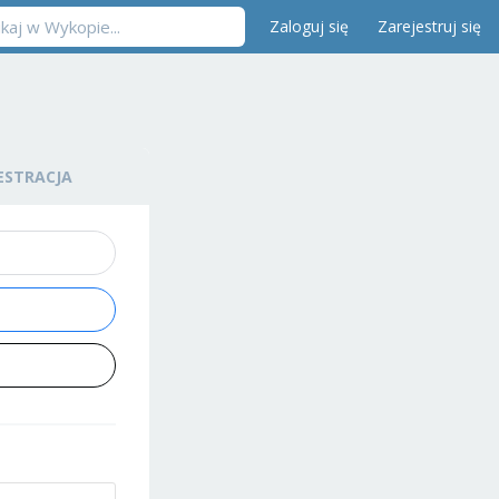
Zaloguj się
Zarejestruj się
ESTRACJA