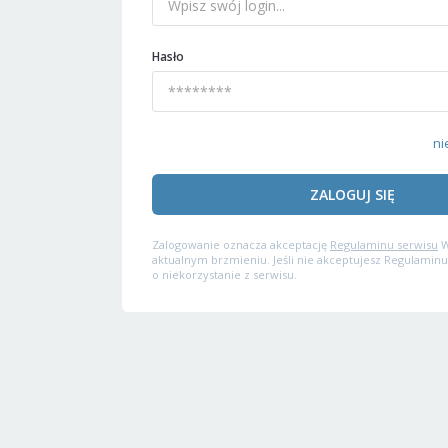
Hasło
ni
ZALOGUJ SIĘ
Zalogowanie oznacza akceptację
Regulaminu serwisu
W
aktualnym brzmieniu. Jeśli nie akceptujesz Regulaminu
o niekorzystanie z serwisu.