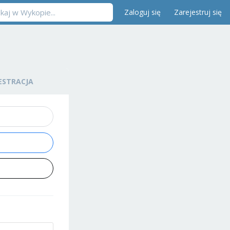
Zaloguj się
Zarejestruj się
ESTRACJA