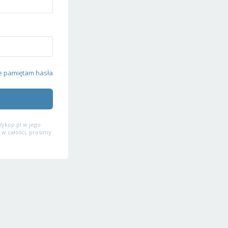
e pamiętam hasła
ykop.pl w jego
 w całości, prosimy