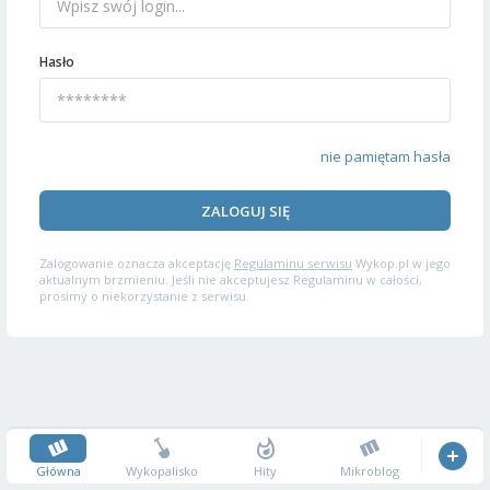
Hasło
nie pamiętam hasła
ZALOGUJ SIĘ
Zalogowanie oznacza akceptację
Regulaminu serwisu
Wykop.pl w jego
aktualnym brzmieniu. Jeśli nie akceptujesz Regulaminu w całości,
prosimy o niekorzystanie z serwisu.
Główna
Wykopalisko
Hity
Mikroblog