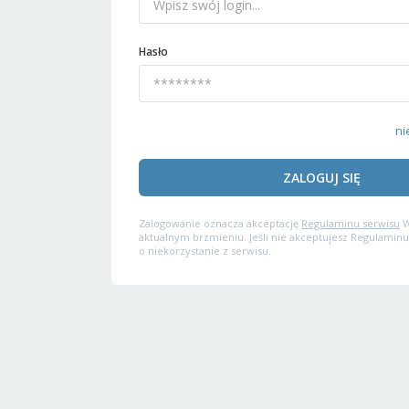
Hasło
ni
ZALOGUJ SIĘ
Zalogowanie oznacza akceptację
Regulaminu serwisu
W
aktualnym brzmieniu. Jeśli nie akceptujesz Regulaminu
o niekorzystanie z serwisu.