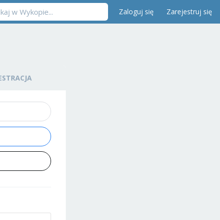
Zaloguj się
Zarejestruj się
ESTRACJA