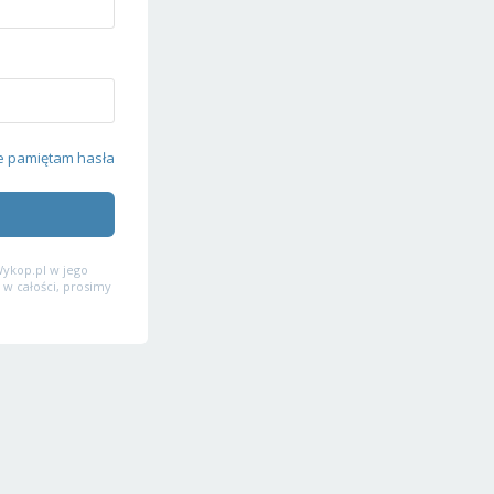
e pamiętam hasła
ykop.pl w jego
 w całości, prosimy