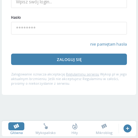
Hasło
nie pamiętam hasła
ZALOGUJ SIĘ
Zalogowanie oznacza akceptację
Regulaminu serwisu
Wykop.pl w jego
aktualnym brzmieniu. Jeśli nie akceptujesz Regulaminu w całości,
prosimy o niekorzystanie z serwisu.
Główna
Wykopalisko
Hity
Mikroblog