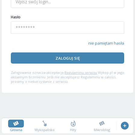
Hasło
nie pamiętam hasła
ZALOGUJ SIĘ
Zalogowanie oznacza akceptację
Regulaminu serwisu
Wykop.pl w jego
aktualnym brzmieniu. Jeśli nie akceptujesz Regulaminu w całości,
prosimy o niekorzystanie z serwisu.
Główna
Wykopalisko
Hity
Mikroblog