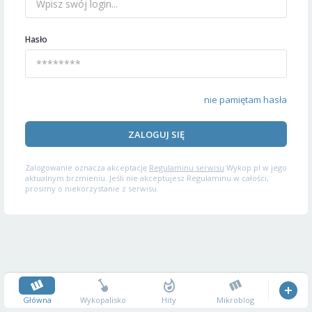
Hasło
nie pamiętam hasła
ZALOGUJ SIĘ
Zalogowanie oznacza akceptację
Regulaminu serwisu
Wykop.pl w jego
aktualnym brzmieniu. Jeśli nie akceptujesz Regulaminu w całości,
prosimy o niekorzystanie z serwisu.
Główna
Wykopalisko
Hity
Mikroblog