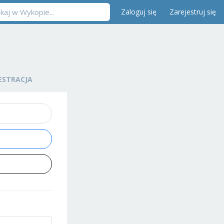
Zaloguj się
Zarejestruj się
ESTRACJA