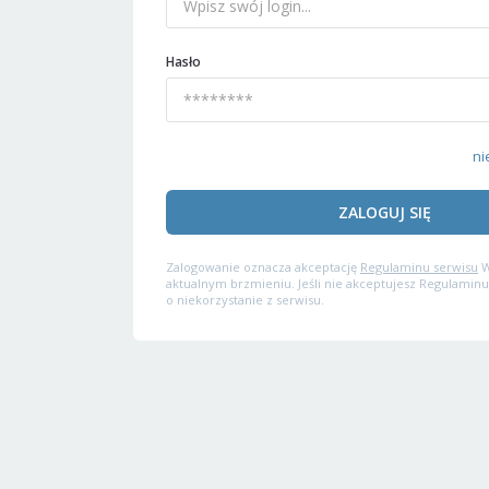
Hasło
ni
ZALOGUJ SIĘ
Zalogowanie oznacza akceptację
Regulaminu serwisu
W
aktualnym brzmieniu. Jeśli nie akceptujesz Regulaminu
o niekorzystanie z serwisu.