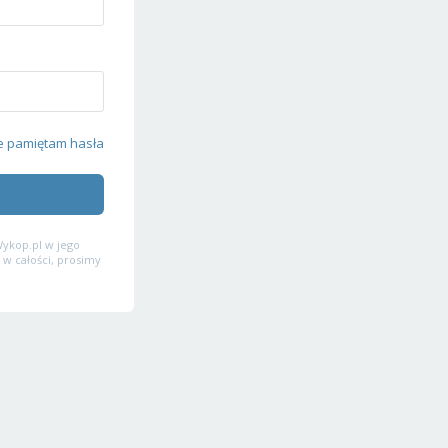
e pamiętam hasła
ykop.pl w jego
 w całości, prosimy