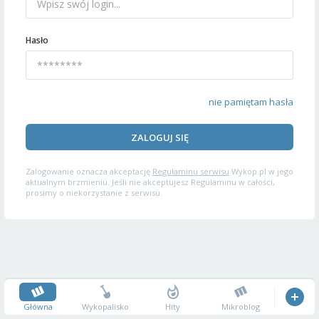
Hasło
nie pamiętam hasła
ZALOGUJ SIĘ
Zalogowanie oznacza akceptację
Regulaminu serwisu
Wykop.pl w jego
aktualnym brzmieniu. Jeśli nie akceptujesz Regulaminu w całości,
prosimy o niekorzystanie z serwisu.
Główna
Wykopalisko
Hity
Mikroblog