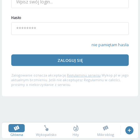
Hasło
nie pamiętam hasła
ZALOGUJ SIĘ
Zalogowanie oznacza akceptację
Regulaminu serwisu
Wykop.pl w jego
aktualnym brzmieniu. Jeśli nie akceptujesz Regulaminu w całości,
prosimy o niekorzystanie z serwisu.
Główna
Wykopalisko
Hity
Mikroblog