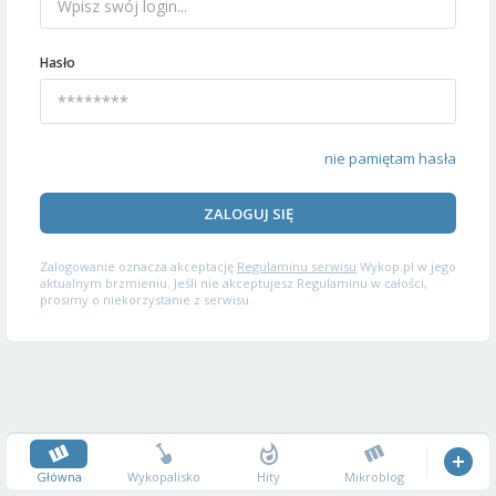
Hasło
nie pamiętam hasła
ZALOGUJ SIĘ
Zalogowanie oznacza akceptację
Regulaminu serwisu
Wykop.pl w jego
aktualnym brzmieniu. Jeśli nie akceptujesz Regulaminu w całości,
prosimy o niekorzystanie z serwisu.
Główna
Wykopalisko
Hity
Mikroblog