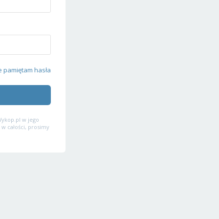
e pamiętam hasła
ykop.pl w jego
 w całości, prosimy