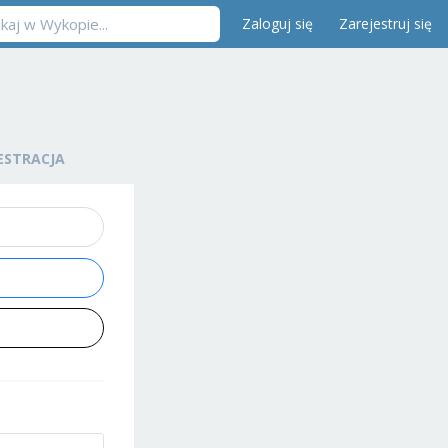
Zaloguj się
Zarejestruj się
ESTRACJA