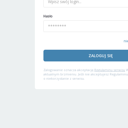
Hasło
ni
ZALOGUJ SIĘ
Zalogowanie oznacza akceptację
Regulaminu serwisu
W
aktualnym brzmieniu. Jeśli nie akceptujesz Regulaminu
o niekorzystanie z serwisu.