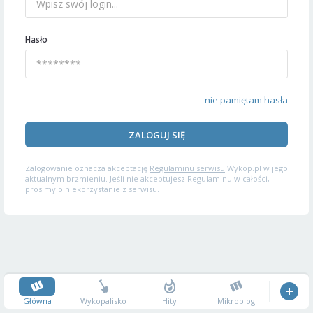
Hasło
nie pamiętam hasła
ZALOGUJ SIĘ
Zalogowanie oznacza akceptację
Regulaminu serwisu
Wykop.pl w jego
aktualnym brzmieniu. Jeśli nie akceptujesz Regulaminu w całości,
prosimy o niekorzystanie z serwisu.
Główna
Wykopalisko
Hity
Mikroblog