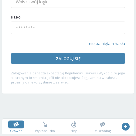
Hasło
nie pamiętam hasła
ZALOGUJ SIĘ
Zalogowanie oznacza akceptację
Regulaminu serwisu
Wykop.pl w jego
aktualnym brzmieniu. Jeśli nie akceptujesz Regulaminu w całości,
prosimy o niekorzystanie z serwisu.
Główna
Wykopalisko
Hity
Mikroblog