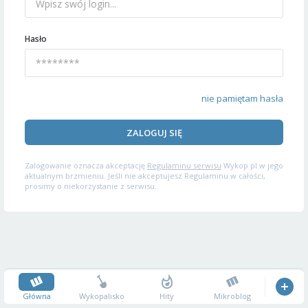
Hasło
nie pamiętam hasła
ZALOGUJ SIĘ
Zalogowanie oznacza akceptację
Regulaminu serwisu
Wykop.pl w jego
aktualnym brzmieniu. Jeśli nie akceptujesz Regulaminu w całości,
prosimy o niekorzystanie z serwisu.
Główna
Wykopalisko
Hity
Mikroblog