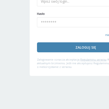
Hasło
ni
ZALOGUJ SIĘ
Zalogowanie oznacza akceptację
Regulaminu serwisu
W
aktualnym brzmieniu. Jeśli nie akceptujesz Regulaminu
o niekorzystanie z serwisu.