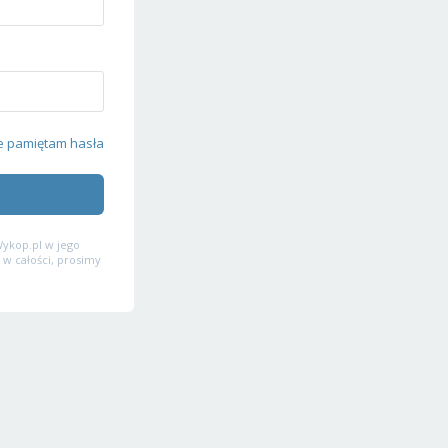
e pamiętam hasła
ykop.pl w jego
 w całości, prosimy