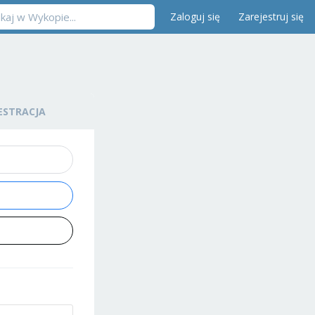
Zaloguj się
Zarejestruj się
ESTRACJA