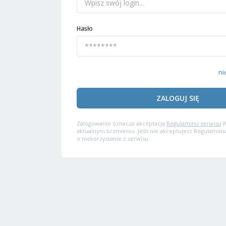
Hasło
ni
ZALOGUJ SIĘ
Zalogowanie oznacza akceptację
Regulaminu serwisu
W
aktualnym brzmieniu. Jeśli nie akceptujesz Regulaminu
o niekorzystanie z serwisu.