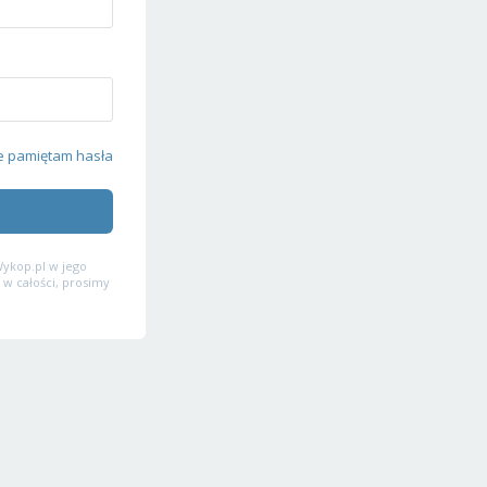
e pamiętam hasła
ykop.pl w jego
 w całości, prosimy