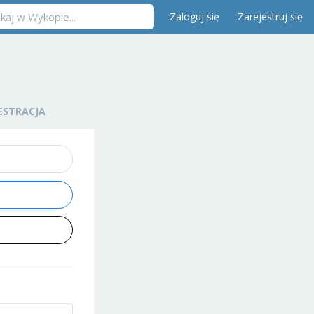
Zaloguj się
Zarejestruj się
ESTRACJA