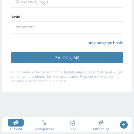
Hasło
nie pamiętam hasła
ZALOGUJ SIĘ
Zalogowanie oznacza akceptację
Regulaminu serwisu
Wykop.pl w jego
aktualnym brzmieniu. Jeśli nie akceptujesz Regulaminu w całości,
prosimy o niekorzystanie z serwisu.
Główna
Wykopalisko
Hity
Mikroblog