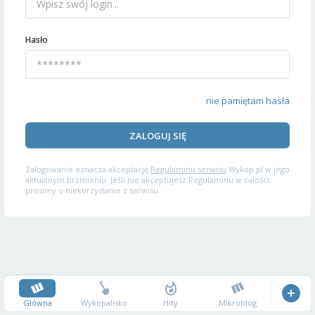
Hasło
nie pamiętam hasła
ZALOGUJ SIĘ
Zalogowanie oznacza akceptację
Regulaminu serwisu
Wykop.pl w jego
aktualnym brzmieniu. Jeśli nie akceptujesz Regulaminu w całości,
prosimy o niekorzystanie z serwisu.
Główna
Wykopalisko
Hity
Mikroblog