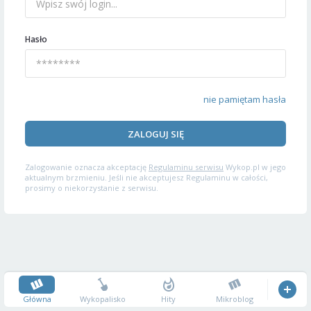
Hasło
nie pamiętam hasła
ZALOGUJ SIĘ
Zalogowanie oznacza akceptację
Regulaminu serwisu
Wykop.pl w jego
aktualnym brzmieniu. Jeśli nie akceptujesz Regulaminu w całości,
prosimy o niekorzystanie z serwisu.
Główna
Wykopalisko
Hity
Mikroblog