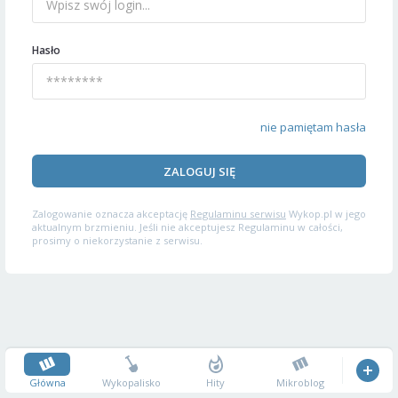
Hasło
nie pamiętam hasła
ZALOGUJ SIĘ
Zalogowanie oznacza akceptację
Regulaminu serwisu
Wykop.pl w jego
aktualnym brzmieniu. Jeśli nie akceptujesz Regulaminu w całości,
prosimy o niekorzystanie z serwisu.
Główna
Wykopalisko
Hity
Mikroblog