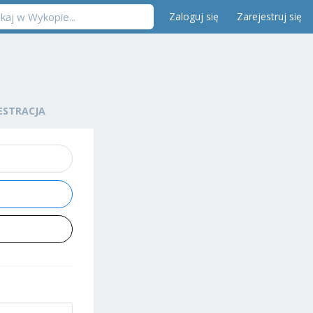
Zaloguj się
Zarejestruj się
ESTRACJA