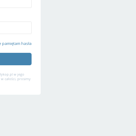
e pamiętam hasła
ykop.pl w jego
 w całości, prosimy