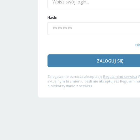
Hasło
ni
ZALOGUJ SIĘ
Zalogowanie oznacza akceptację
Regulaminu serwisu
W
aktualnym brzmieniu. Jeśli nie akceptujesz Regulaminu
o niekorzystanie z serwisu.