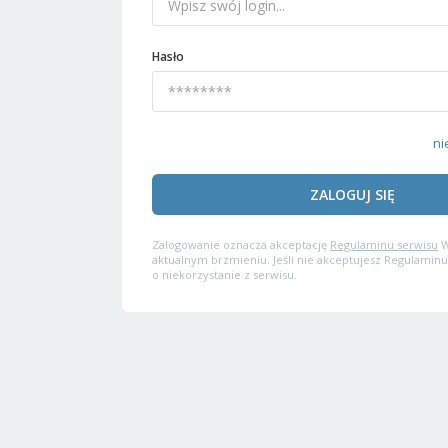
Hasło
ni
ZALOGUJ SIĘ
Zalogowanie oznacza akceptację
Regulaminu serwisu
W
aktualnym brzmieniu. Jeśli nie akceptujesz Regulaminu
o niekorzystanie z serwisu.