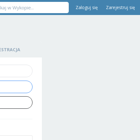
Zaloguj się
Zarejestruj się
ESTRACJA