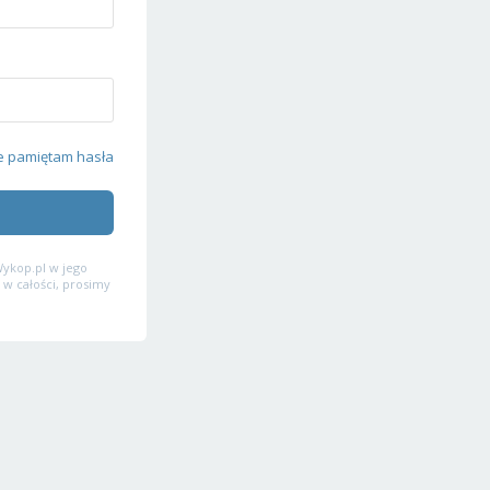
e pamiętam hasła
ykop.pl w jego
 w całości, prosimy