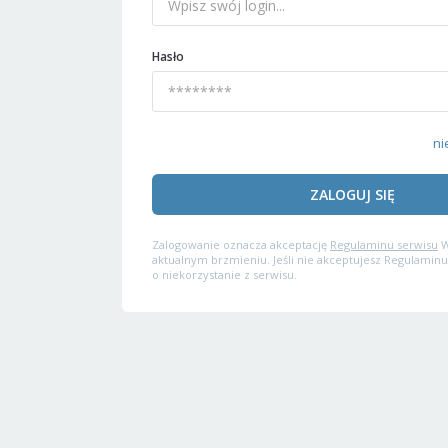
Hasło
ni
ZALOGUJ SIĘ
Zalogowanie oznacza akceptację
Regulaminu serwisu
W
aktualnym brzmieniu. Jeśli nie akceptujesz Regulaminu
o niekorzystanie z serwisu.