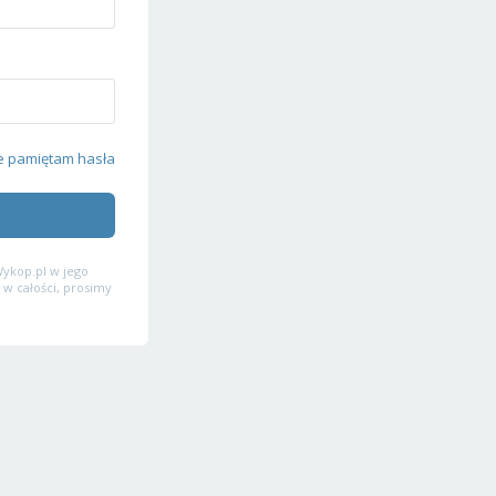
e pamiętam hasła
ykop.pl w jego
 w całości, prosimy