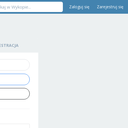
Zaloguj się
Zarejestruj się
ESTRACJA